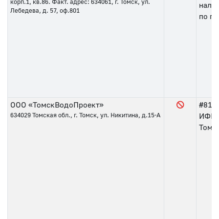
корп.1, кв.86. Факт. адрес: 634061, г. Томск, ул.
нало
Лебедева, д. 57, оф.801
по го
ООО «ТомскВодоПроект»
#81
о
634029
Томская обл., г. Томск, ул. Никитина, д.15-А
ИФНС
Томс