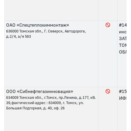
ОАО «Спецтеплохиммонтаж»
#145
636000
Томская обл., Г. Северск, Автодорога,
инсп
д.2/4, а/я 563
ЗАТО
ТОМ
ОБЛА
ООО «Сибнефтегазинновация»
#151
634009
Томская обл., г.Томск, пр.Ленина, д.177, кВ.
ИФНС 
39,фактический адрес : 634009, г. Томск, ул.
Большая Подгорная, д. 40, оф. 26