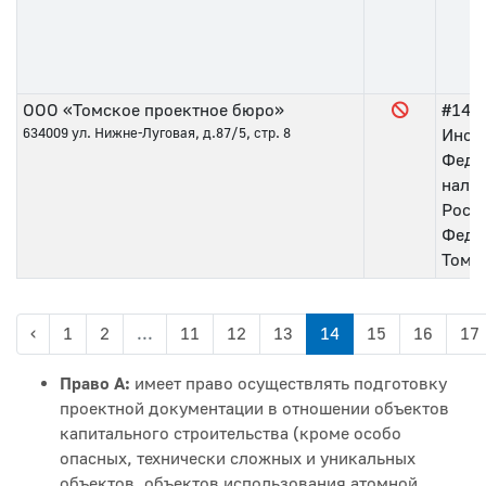
ООО «Томское проектное бюро»
#143
634009
ул. Нижне-Луговая, д.87/5, стр. 8
Инсп
Феде
нало
Росс
Федер
Томс
‹
1
2
...
11
12
13
14
15
16
17
Право А:
имеет право осуществлять подготовку
проектной документации в отношении объектов
капитального строительства (кроме особо
опасных, технически сложных и уникальных
объектов, объектов использования атомной