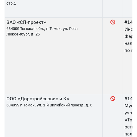
стр.1
ЗАО «СП-проект»
#146
634009
Томская обл., г. Томск, ул. Розы
Инсп
Люксембург, д. 25
Феде
нало
по го
ООО «Дорстройсервис и К»
#144
634059
г. Томск, ул. 1-й Вилюйский проезд, д. 6
Муни
учре
«Том
реги
пала