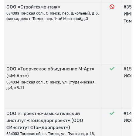
ООО «Стройтехмонтаж»
#35
о
634003
Томская обл., г. Томск, пер. Школьный, д.6,
ИМНС
факт.адрес: г. Томск, пер. 1-ый Мостовой,д.3
Томс
ООО «Творческое объединение М-Арт»
#150
(«М-Арт»)
ИФНС 
634034
Томская обл., г. Томск, ул. Студенческая,
д.4, кВ.11
ООО «Проектно-изыскательский
#149
институт «Томскдорпроект» (ООО
ИФНС 
«Институт «Томдорпроект»)
634003
Томская обл. г. Томск, ул. Пушкина, д.18,