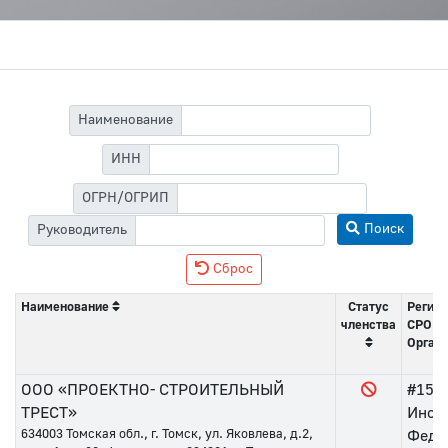
Наименование
ИНН
ОГРН/ОГРИП
Поиск
Руководитель
Сброс
Наименование
Статус
Регист
членства
СРО
Орган 
ООО «ПРОЕКТНО- СТРОИТЕЛЬНЫЙ
#154
ТРЕСТ»
Инсп
634003
Томская обл., г. Томск, ул. Яковлева, д.2,
Феде