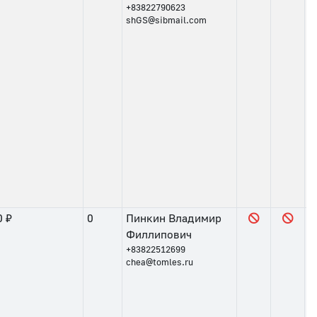
+83822790623
shGS@sibmail.com
0 ₽
0
Пинкин Владимир
Филлипович
+83822512699
chea@tomles.ru