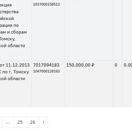
екция
1037000158513
стерства
ийской
рации по
гам и сборам
 Томску,
кой области
от
11.12.2013
7017094183
150,000.00 ₽
0
0.0
по г. Томску
1047000128163
кой области
...
25
26
›