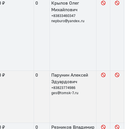
0 ₽
0
Крылов Олег
Михайлович
+83833460347
nepburo@yandex.ru
0 ₽
0
Парунин Алексей
Эдуардович
+83823774986
ges@tomsk-7.ru
0 ₽
0
Резников Владимир