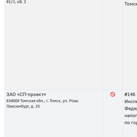
81/1, кВ. 2
Томс
ЗАО «СП-проект»
#146
634009
Томская обл., г. Томск, ул. Розы
Инсп
Люксембург, д. 25
Феде
нало
по го