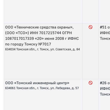
ООО «Технические средства охраны»,
#51
о
(ООО «ТСО») ИНН 7017215744 ОГРН
ИФНС
1087017017339 «20» июня 2008 г ИФНС
Томс
по городу Томску №7017
634034
Томская обл., г. Томск, ул. Советская, д. 84
ООО «Томский инженерный центр»
#26
о
634061
Томская обл., г. Томск, ул. Лебедева, д. 57
ИФНС
Томс