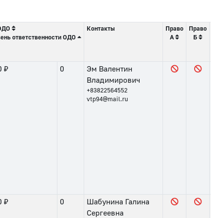
ОДО
Контакты
Право
Право
П
ень ответственности ОДО
А
Б
0 ₽
0
Эм Валентин
Владимирович
+83822564552
vtp94@mail.ru
0 ₽
0
Шабунина Галина
Сергеевна