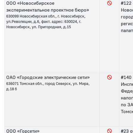
ООО «Новосибирское
#122
экспериментальное проектное бюро»
Ново
630099
Новосибирская обл., г. Новосибирск,
горо
ул.Революции, д.6, факт. адрес: 630024, г.
реги
Новосибирск, ул. Пригородная, д.15
палат
ОАО «Городские электрические сети»
#140
636071
Томская обл., город Северск, ул. Мира,
Инсп
д.18 б
Феде
нало
по З
Томс
ООО «Горсети»
#23
о