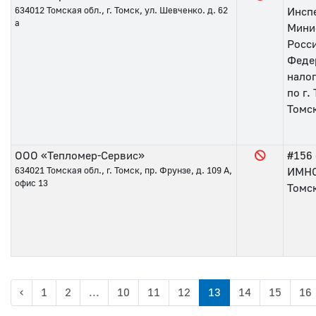
634012
Томская обл., г. Томск, ул. Шевченко. д. 62
Инсп
а
Мини
Росс
Феде
нало
по г.
Томс
ООО «Тепломер-Сервис»
#156
634021
Томская обл., г. Томск, пр. Фрунзе, д. 109 А,
ИМНС 
офис 13
Томс
‹
1
2
...
10
11
12
13
14
15
16