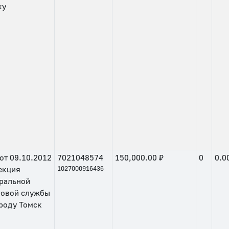
ку
от
09.10.2012
7021048574
150,000.00 ₽
0
0.0
екция
1027000916436
ральной
говой службы
роду Томск