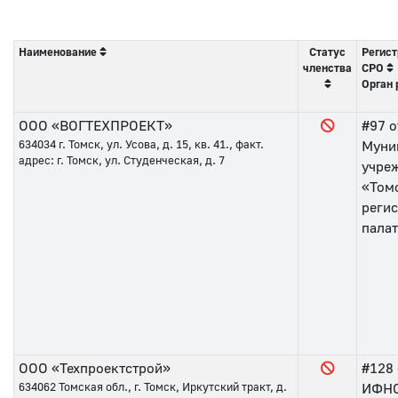
Наименование
Статус
Регист
членства
СРО
Орган 
ООО «ВОГТЕХПРОЕКТ»
#97
о
634034
г. Томск, ул. Усова, д. 15, кв. 41., факт.
Муни
адрес: г. Томск, ул. Студенческая, д. 7
учре
«Том
реги
пала
ООО «Техпроектстрой»
#128
634062
Томская обл., г. Томск, Иркутский тракт, д.
ИФНС