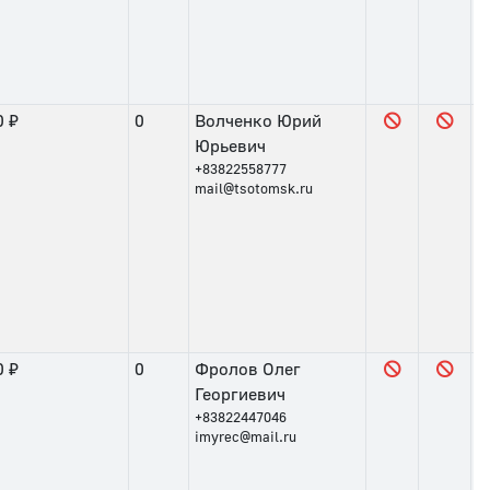
0 ₽
0
Волченко Юрий
Юрьевич
+83822558777
mail@tsotomsk.ru
0 ₽
0
Фролов Олег
Георгиевич
+83822447046
imyrec@mail.ru