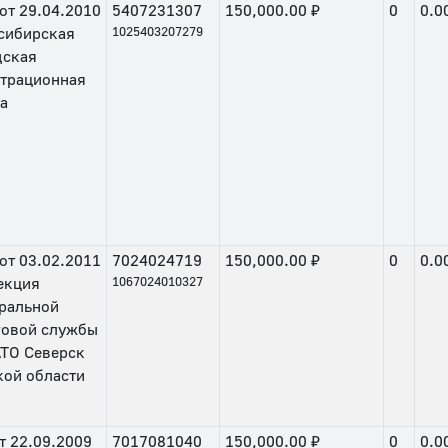
от
29.04.2010
5407231307
150,000.00 ₽
0
0.0
сибирская
1025403207279
дская
страционная
а
от
03.02.2011
7024024719
150,000.00 ₽
0
0.0
екция
1067024010327
ральной
говой службы
АТО Северск
кой области
т
22.09.2009
7017081040
150,000.00 ₽
0
0.0