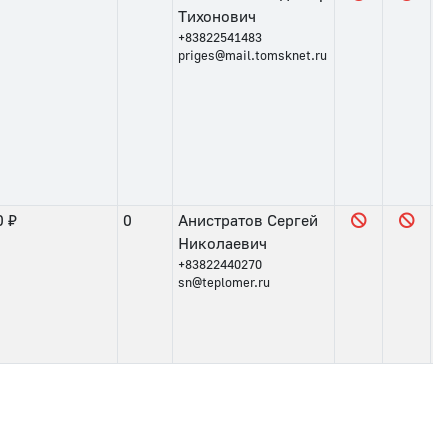
Тихонович
+83822541483
priges@mail.tomsknet.ru
0 ₽
0
Анистратов Сергей
Николаевич
+83822440270
sn@teplomer.ru