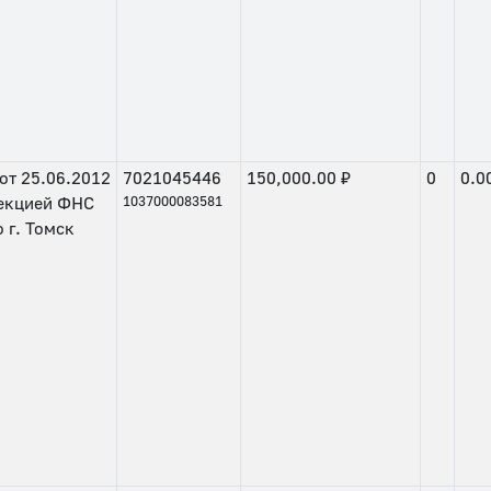
от
25.06.2012
7021045446
150,000.00 ₽
0
0.0
екцией ФНС
1037000083581
 г. Томск