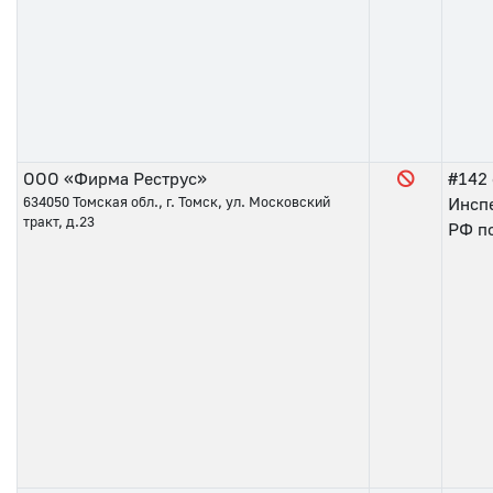
ООО «Фирма Реструс»
#142
634050
Томская обл., г. Томск, ул. Московский
Инсп
тракт, д.23
РФ по