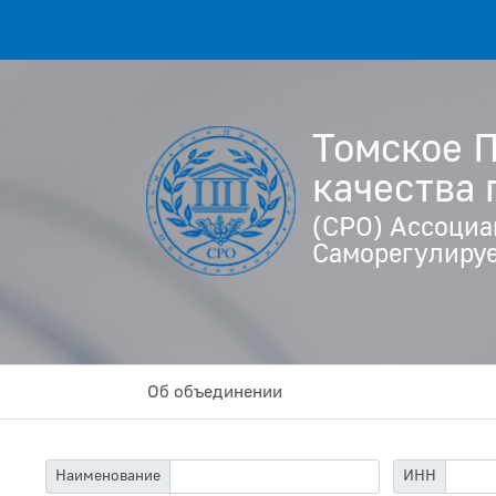
Томское 
качества
(СРО) Ассоциа
Саморегулируе
Об объединении
Наименование
ИНН