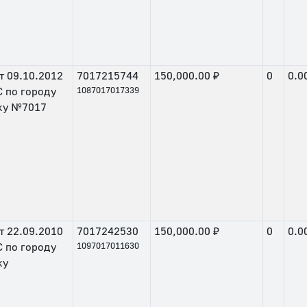
т
09.10.2012
7017215744
150,000.00 ₽
0
0.0
 по городу
1087017017339
ку №7017
т
22.09.2010
7017242530
150,000.00 ₽
0
0.0
 по городу
1097017011630
ку