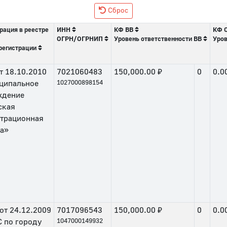
Сброс
рация в реестре
ИНН
КФ ВВ
КФ 
ОГРН/ОГРНИП
Уровень ответственности ВВ
Уров
регистрации
т
18.10.2010
7021060483
150,000.00 ₽
0
0.0
ципальное
1027000898154
ждение
ская
страционная
та»
от
24.12.2009
7017096543
150,000.00 ₽
0
0.0
 по городу
1047000149932