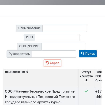
Наименование
ИНН
ОГРН/ОГРИП
Поиск
Руководитель
Сброс
Наименование
Статус
Регист
членства
СРО
Орган 
ООО «Научно-Техническое Предприятие
#174
Интеллектуальных Технологий Томского
ИФНС 
государственного архитектурно-