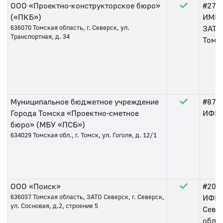
ООО «Проектно-конструкторское бюро»
#27
о
(«ПКБ»)
ИМНС
636070
Томская область, г. Северск, ул.
ЗАТО
Транспортная, д. 34
Томс
Муниципальное бюджетное учреждение
#87
о
Города Томска «Проектно-сметное
ИФНС 
бюро» (МБУ «ПСБ»)
634029
Томская обл., г. Томск, ул. Гоголя, д. 12/1
ООО «Поиск»
#200
636037
Томская область, ЗАТО Северск, г. Северск,
ИФНС
ул. Сосновая, д.2, строение 5
Севе
обла