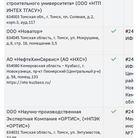
строительного университета» (ООО «НТП
ИНТЕХ ТГАСУ»)
634003
Томская обл., г. Томск, пл. Соляная, д.2,
корп.3, ауд.117
ООО «Новатор»
#242
634045
Томская область, г. Томск, ул. Мокрушина,
ИФНС 
д.9, стр. 16, помещение 3,5
АО «НефтеХимСервис» (АО «НХС»)
#249
654080
Кемеровская область – Кузбасс, г.
ИФНС
Новокузнецк, пр-кт Пионерский (Центральный р-н)
Цент
д. 58, помещ.133
район
https://nhs-kuzbass.ru/
Ново
Кеме
обла
ООО «Научно-производственная
#248
Экспертная Компания «ОРТИС», («НПЭК
Межр
«ОРТИС»)
инсп
634031
Томская область, г. Томск, ул. Энтузиастов,
№7 п
37-88