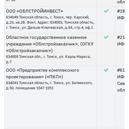
обла
ООО «ОБЛСТРОЙИНВЕСТ»
#181
634049
Томская область, г. Томск, пер. Карский,
ИФНС 
д.23, кв.26. Факт. Адрес: 634003, Томская область,
г. Томск, ул. Дальне-Ключевская, д.64, стр.4, оф.1
Областное государственное казенное
#211
учреждение «Облстройзаказчик», (ОГКУ
ИФНС 
«Облстройзаказчик»)
634009
Томская обл., г. Томск, ул. Карла Маркса,
д.7
ООО «Предприятие комплексного
#61
о
проектирования» («ПКП»)
ИФНС
634041
Томская область, г. Томск, ул. Белинского,
Севе
д.50, помещение 1047-1051
обла