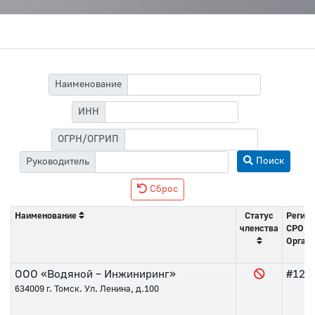
Наименование
ИНН
ОГРН/ОГРИП
Поиск
Руководитель
Сброс
Наименование
Статус
Регист
членства
СРО
Орган 
ООО «Водяной – Инжиниринг»
#127
634009
г. Томск. Ул. Ленина, д.100