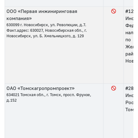
ООО «Первая инжиниринговая
#120
компания»
Инсп
630099
г. Новосибирск, ул. Революции, д.7.
Феде
Факт.адрес: 630027, Новосибирская обл., г.
нало
Новосибирск, ул. Б. Хмельницкого, д. 129
по
Желе
район
Ново
ОАО «Томскагропромпроект»
#28
о
634021
Томская обл., г. Томск, просп. Фрунзе,
Инсп
д.152
Росси
Томс