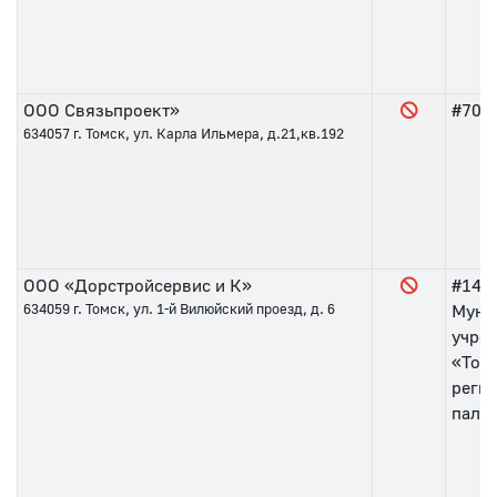
ООО Связьпроект»
#70
о
634057
г. Томск, ул. Карла Ильмера, д.21,кв.192
ООО «Дорстройсервис и К»
#144
634059
г. Томск, ул. 1-й Вилюйский проезд, д. 6
Муни
учре
«Том
реги
пала