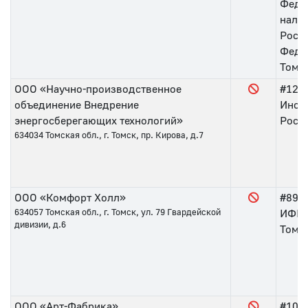
Феде
нало
Росс
Федер
Томс
ООО «Научно-производственное
#121
объединение Внедрение
Инсп
энергосберегающих технологий»
Росси
634034
Томская обл., г. Томск, пр. Кирова, д.7
ООО «Комфорт Холл»
#89
о
634057
Томская обл., г. Томск, ул. 79 Гвардейской
ИФНС
дивизии, д.6
Томс
ООО «Арт-Фабрика»
#105