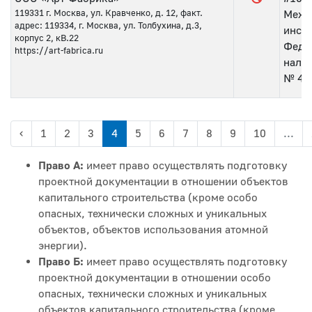
119331
г. Москва, ул. Кравченко, д. 12, факт.
Межр
адрес: 119334, г. Москва, ул. Толбухина, д.3,
инсп
корпус 2, кВ.22
Феде
https://art-fabrica.ru
нало
№ 46 
‹
1
2
3
4
5
6
7
8
9
10
...
Право А:
имеет право осуществлять подготовку
проектной документации в отношении объектов
капитального строительства (кроме особо
опасных, технически сложных и уникальных
объектов, объектов использования атомной
энергии).
Право Б:
имеет право осуществлять подготовку
проектной документации в отношении особо
опасных, технически сложных и уникальных
объектов капитального строительства (кроме