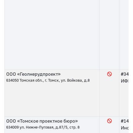
ООО «Геолнерудпроект»
#34
о
634050
Томская обл., г. Томск, ул. Войкова, д.8
ИФНС 
ООО «Томское проектное бюро»
#143
634009
ул. Нижне-Луговая, д.87/5, стр. 8
Инсп