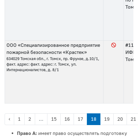
Томс
ООО «Специализированное предприятие
#115
пожарной безопасности «Крастек»
ИФНС
634029
Томская обл., г. Томск, пр. Фрунзе, д.10/1,
Томс
факт. адрес: факт. адрес: г. Томск, ул.
Интернационалистов, д. 8/1
‹
1
2
...
15
16
17
18
19
20
21
Право А:
имеет право осуществлять подготовку