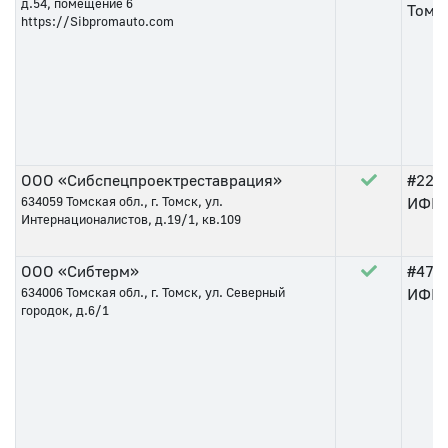
д.54, помещение 6
Томс
https://Sibpromauto.com
ООО «Сибспецпроектреставрация»
#225
634059
Томская обл., г. Томск, ул.
ИФНС 
Интернационалистов, д.19/1, кв.109
ООО «Сибтерм»
#47
о
634006
Томская обл., г. Томск, ул. Северный
ИФНС 
городок, д.6/1