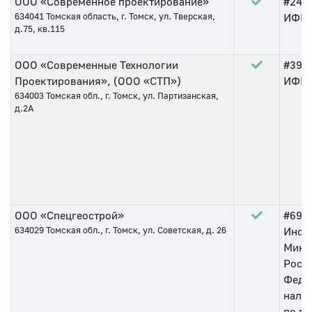
ООО «Современное проектирование»
#243
634041
Томская область, г. Томск, ул. Тверская,
ИФНС 
д.75, кв.115
ООО «Современные Технологии
#39
о
Проектирования», (ООО «СТП»)
ИФНС 
634003
Томская обл., г. Томск, ул. Партизанская,
д.2А
ООО «Спецгеострой»
#69
о
634029
Томская обл., г. Томск, ул. Советская, д. 26
Инсп
Мини
Росс
Феде
нало
по г.