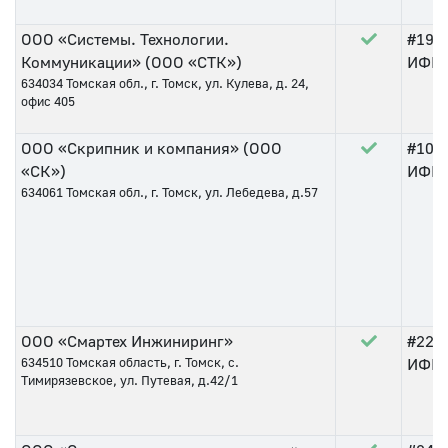
ООО «Системы. Технологии.
#192
Коммуникации» (ООО «СТК»)
ИФНС 
634034
Томская обл., г. Томск, ул. Кулева, д. 24,
офис 405
ООО «Скрипник и компания» (ООО
#100
«СК»)
ИФНС 
634061
Томская обл., г. Томск, ул. Лебедева, д.57
ООО «Смартех Инжиниринг»
#221
634510
Томская область, г. Томск, с.
ИФНС 
Тимирязевское, ул. Путевая, д.42/1