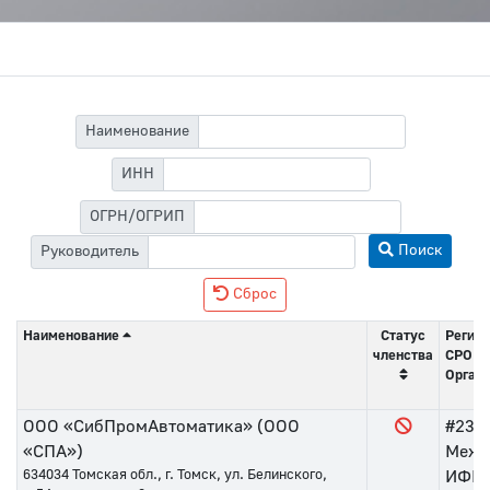
Наименование
ИНН
ОГРН/ОГРИП
Поиск
Руководитель
Сброс
Наименование
Статус
Регист
членства
СРО
Орган 
ООО «СибПромАвтоматика» (ООО
#236
«СПА»)
Межр
634034
Томская обл., г. Томск, ул. Белинского,
ИФНС