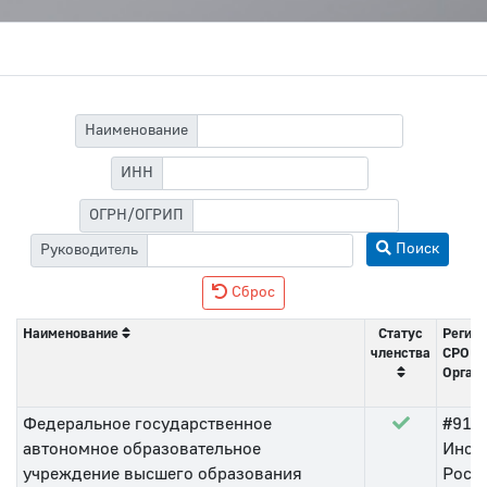
Наименование
ИНН
ОГРН/ОГРИП
Поиск
Руководитель
Сброс
Наименование
Статус
Регист
членства
СРО
Орган 
Федеральное государственное
#91
о
автономное образовательное
Инсп
учреждение высшего образования
Росси