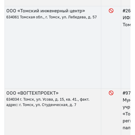
ООО «Томский инженерный центр»
#26
о
634061
Томская обл., г. Томск, ул. Лебедева, д. 57
ИФНС
Томс
ООО «ВОГТЕХПРОЕКТ»
#97
о
634034
г. Томск, ул. Усова, д. 15, кв. 41., факт.
Муни
адрес: г. Томск, ул. Студенческая, д. 7
учре
«Том
реги
пала