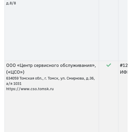
д.8/8
ООО «Центр сервисного обслуживания»,
#123
(«ЦСО»)
ИФНС 
634059
Томская обл., г. Томск, ул. Смирнова, д.36,
а/я 1031
https://www.cso.tomsk.ru