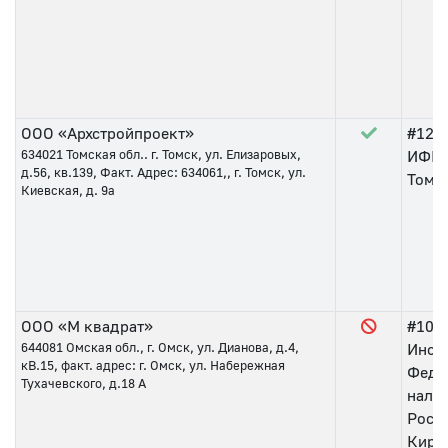
ООО «Архстройпроект»
#126
634021
Томская обл.. г. Томск, ул. Елизаровых,
ИФНС
д.56, кв.139, Факт. Адрес: 634061,, г. Томск, ул.
Томс
Киевская, д. 9а
ООО «М квадрат»
#107
644081
Омская обл., г. Омск, ул. Дианова, д.4,
Инсп
кВ.15, факт. адрес: г. Омск, ул. Набережная
Феде
Тухачевского, д.18 А
нало
Росс
Киро