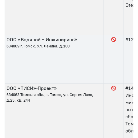
Омск
ООО «Водяной – Инжиниринг»
#127
634009
г. Томск. Ул. Ленина, д.100
ООО «ТИСИ»-Проект»
#141
634063
Томская обл., г. Томск, ул. Сергея Лазо,
Инсп
д.25, кВ. 244
мини
по на
сбора
Томс
обла