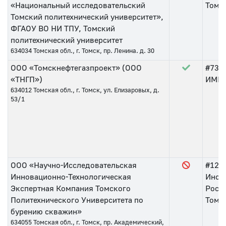
«Национальный исследовательский
Томс
Томский политехнический университет»,
ФГАОУ ВО НИ ТПУ, Томский
политехнический университет
634034
Томская обл., г. Томск, пр. Ленина. д. 30
ООО «Томскнефтегазпроект» (ООО
#73
о
«ТНГП»)
ИМНС 
634012
Томская обл., г. Томск, ул. Елизаровых, д.
53/1
ООО «Научно-Исследовательская
#125
Инновационно-Технологическая
Инсп
Экспертная Компания Томского
Росси
Политехнического Университета по
Томс
бурению скважин»
634055
Томская обл., г. Томск, пр. Академический,