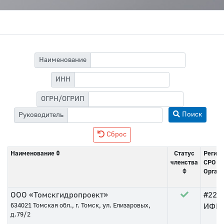
Наименование
ИНН
ОГРН/ОГРИП
Поиск
Руководитель
Сброс
Наименование
Статус
Регист
членства
СРО
Орган 
ООО «Томскгидропроект»
#222
634021
Томская обл., г. Томск, ул. Елизаровых,
ИФНС 
д.79/2