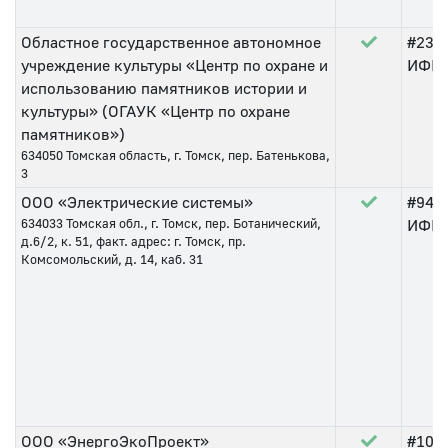
Областное государственное автономное
#234
учреждение культуры «Центр по охране и
ИФНС 
использованию памятников истории и
культуры» (ОГАУК «Центр по охране
памятников»)
634050
Томская область, г. Томск, пер. Батенькова,
3
ООО «Электрические системы»
#94
о
634033
Томская обл., г. Томск, пер. Ботанический,
ИФНС 
д.6/2, к. 51, факт. адрес: г. Томск, пр.
Комсомольский, д. 14, каб. 31
ООО «ЭнергоЭкоПроект»
#10
о