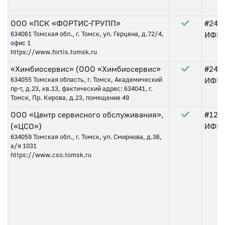
ООО «ПСК «ФОРТИС-ГРУПП»
#244
634061
Томская обл., г. Томск, ул. Герцена, д.72/4,
ИФНС 
офис 1
https://www.fortis.tomsk.ru
«Химбиосервис» (ООО «Химбиосервис»
#247
634055
Томская область, г. Томск, Академический
ИФНС 
пр-т, д.23, кв.13, фактический адрес: 634041, г.
Томск, Пр. Кирова, д.23, помещение 49
ООО «Центр сервисного обслуживания»,
#123
(«ЦСО»)
ИФНС 
634059
Томская обл., г. Томск, ул. Смирнова, д.36,
а/я 1031
https://www.cso.tomsk.ru