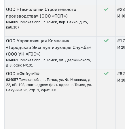
ООО «Технологии Строительного
#235
производства» (ООО «ТСП»)
ИФНС 
634009
Томская обл., г. Томск, пер. Сакко, д.25,
каб.107
ООО Управляющая Компания
#175
«Городская Эксплуатирующая Служба»
ИФНС 
(ООО УК «ГЭС»)
634061
Томская обл., г. Томск, ул. Дзержинского,
д.8, офис №101
ООО «Фобус-5»
#82
о
634057
Томская обл., г. Томск, ул. Ф. Мюнниха, д.
ИФНС 
22, кВ. 198, факт. адрес: факт. адрес: г. Томск, ул.
Бакунина 26, стр. 1, офис 001