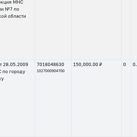
екция МНС
ии №7 по
кой области
т
28.05.2009
7018048630
150,000.00 ₽
0
0
 по городу
1027000904700
ку