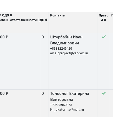
Ф ОДО
Контакты
Право
Пр
овень ответственности ОДО
А
Б
.00 ₽
0
Штурбабин Иван
Владимирович
+83832245426
artsibproject@yandex.ru
.00 ₽
0
Тонконог Екатерина
Викторовна
+79533960953
Kr_ekaterina@mail.ru