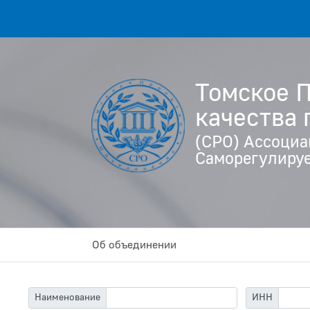
Томское 
качества
(СРО) Ассоциа
Саморегулируе
Об объединении
Наименование
ИНН