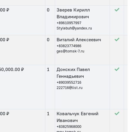
.00 ₽
0
Зверев Кирилл
Владимирович
+89610957997
Stylebuh@yandex.ru
.00 ₽
0
Виталий Алексеевич
+83823774986
ges@tomsk-7.ru
50,000.00 ₽
1
Донских Павел
Геннадьевич
+89039552716
222716@list.ru
.00 ₽
1
Ковальчук Евгений
Иванович
+83825968000
mnu.tomsk.ru