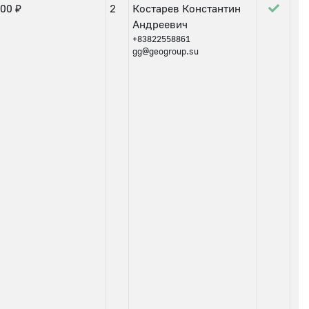
.00 ₽
2
Костарев Константин
Андреевич
+83822558861
gg@geogroup.su