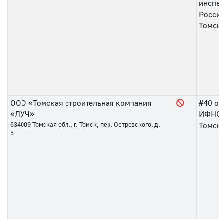
инсп
Росс
Томс
ООО «Томская строительная компания
#40
о
«ЛУЧ»
ИФНС
634009
Томская обл., г. Томск, пер. Островского, д.
Томс
5