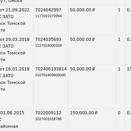
у г. Омска
от
21.09.2022
7024042997
50,000.00 ₽
1
0
 ЗАТО
1177031079994
рск Томской
сти
от
29.03.2018
7024035693
50,000.00 ₽
1
0
 ЗАТО
1127024000399
рск Томской
сти
от
16.01.2018
702406193814
50,000.00 ₽
1
1
 ЗАТО
310702409800045
рск Томской
сти
01.06.2015
7022009112
150,000.00 ₽
0
0
С
1027001618786
айонная