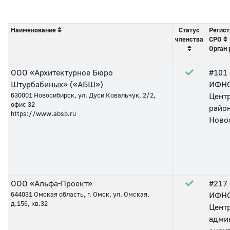
Наименование
Статус
Регист
членства
СРО
Орган 
ООО «Архитектурное Бюро
#101
Штурбабиных» («АБШ»)
ИФНС
630001
Новосибирск, ул. Дуси Ковальчук, 2/2,
Цент
офис 32
район
https://www.absb.ru
Ново
ООО «Альфа-Проект»
#217
644031
Омская область, г. Омск, ул. Омская,
ИФНС
д.156, кв.32
Цент
адми