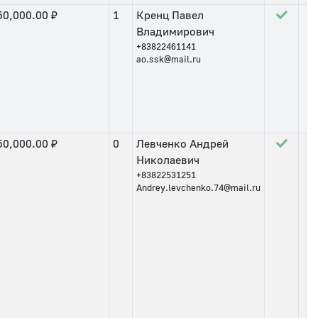
50,000.00 ₽
1
Кренц Павел
Владимирович
+83822461141
ao.ssk@mail.ru
50,000.00 ₽
0
Левченко Андрей
Николаевич
+83822531251
Andrey.levchenko.74@mail.ru