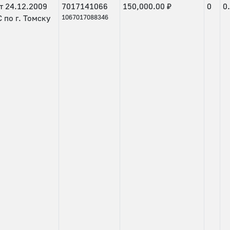
т
24.12.2009
7017141066
150,000.00 ₽
0
0
по г. Томску
1067017088346