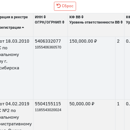
Сброс
рация в реестре
ИНН
КФ ВВ
К
ОГРН/ОГРНИП
Уровень ответственности ВВ
Ур
регистрации
от
18.03.2010
5406332077
150,000.00 ₽
2
0
 по
1055406360570
ральному
у г.
сибирска
от
04.02.2019
5504155115
50,000.00 ₽
1
0
 №2 по
1185543020024
ральному
нистративному