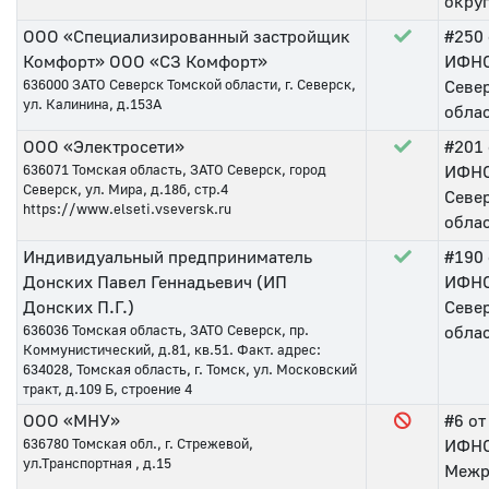
округ
ООО «Специализированный застройщик
#250
Комфорт» ООО «СЗ Комфорт»
ИФНС
636000
ЗАТО Северск Томской области, г. Северск,
Севе
ул. Калинина, д.153А
обла
ООО «Электросети»
#201
636071
Томская область, ЗАТО Северск, город
ИФНС
Северск, ул. Мира, д.18б, стр.4
Севе
https://www.elseti.vseversk.ru
обла
Индивидуальный предприниматель
#190
Донских Павел Геннадьевич (ИП
ИФНС
Донских П.Г.)
Севе
636036
Томская область, ЗАТО Северск, пр.
обла
Коммунистический, д.81, кв.51. Факт. адрес:
634028, Томская область, г. Томск, ул. Московский
тракт, д.109 Б, строение 4
ООО «МНУ»
#6
от
636780
Томская обл., г. Стрежевой,
ИФН
ул.Транспортная , д.15
Межр